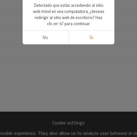
Detectado que estás accediendo al sitio
web móvil en una computadora, ¿deseas
redirigir al sitio web de escritorio? Haz
clic en 'sí' para continuar
No
Si
Cookie settings
sible experience. They also allow us to analyze user behavior in 