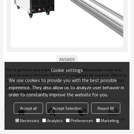
Cookie settings
Por lo general, una antorcha de plasma portátil puede cortar una
placa de acero de hasta 38 mm (1,5 pulgadas) de espesor. Mientras
We use cookies to provide you with the best possible
que, si necesita algo un poco más potente, una antorcha industrial
con controlador de computadora puede cortar acero de hasta 150
experience. They also allow us to analyze user behavior in
mm (6 pulgadas) de espesor.
order to constantly improve the website for you.
Accept all
Accept Selection
Reject All
Inicio
búsqueda
categoría
Enviar consulta
Necessary
Analytics
Preferences
Marketing