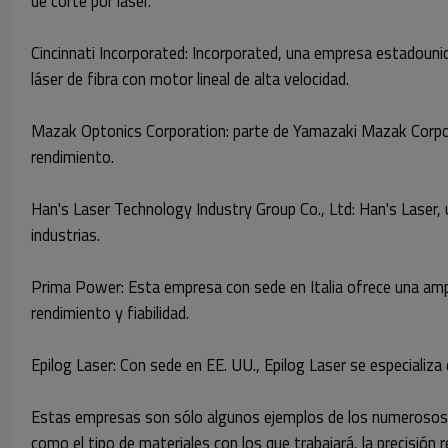
de corte por láser.
Cincinnati Incorporated: Incorporated, una empresa estadounid
láser de fibra con motor lineal de alta velocidad.
Mazak Optonics Corporation: parte de Yamazaki Mazak Corpora
rendimiento.
Han's Laser Technology Industry Group Co., Ltd: Han's Laser, 
industrias.
Prima Power: Esta empresa con sede en Italia ofrece una ampli
rendimiento y fiabilidad.
Epilog Laser: Con sede en EE. UU., Epilog Laser se especializa
Estas empresas son sólo algunos ejemplos de los numerosos fab
como el tipo de materiales con los que trabajará, la precisión 