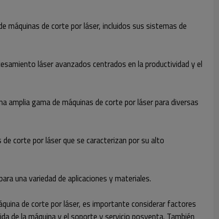
de máquinas de corte por láser, incluidos sus sistemas de
samiento láser avanzados centrados en la productividad y el
una amplia gama de máquinas de corte por láser para diversas
de corte por láser que se caracterizan por su alto
para una variedad de aplicaciones y materiales.
áquina de corte por láser, es importante considerar factores
alida de la máquina y el soporte y servicio posventa. También