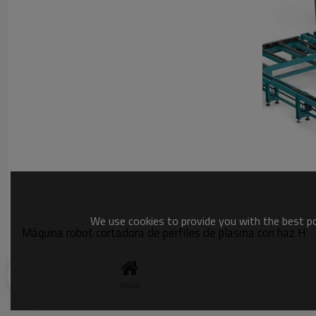
We use cookies to provide you with the best pos
Máquina robot cortadora de perfiles de plasma con haz H
H-Beam Cutting Robort se ha utilizado ampliamente en edificio
Inicio