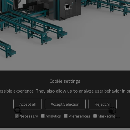
Cookie settings
sible experience. They also allow us to analyze user behavior in 
Accept all
Accept Selection
Reject All
s prefabricados con estructura de acero.
Necessary
Analytics
Preferences
Marketing
búsqueda
categoría