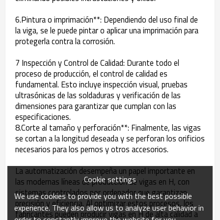
6.Pintura o imprimación**: Dependiendo del uso final de
la viga, se le puede pintar o aplicar una imprimación para
protegerla contra la corrosión.
7 Inspección y Control de Calidad: Durante todo el
proceso de producción, el control de calidad es
fundamental. Esto incluye inspección visual, pruebas
ultrasónicas de las soldaduras y verificación de las
dimensiones para garantizar que cumplan con las
especificaciones.
8.Corte al tamaño y perforación**: Finalmente, las vigas
se cortan a la longitud deseada y se perforan los orificios
necesarios para los pernos y otros accesorios.
La automatización desempeña un papel importante en
Cookie settings
las modernas líneas de producción de vigas en H, con
sistemas controlados por ordenador que garantizan
We use cookies to provide you with the best possible
precisión y eficiencia. Al optimizar estos procesos, los
experience. They also allow us to analyze user behavior in
fabricantes pueden producir vigas en H de alta calidad a
order to constantly improve the website for you.