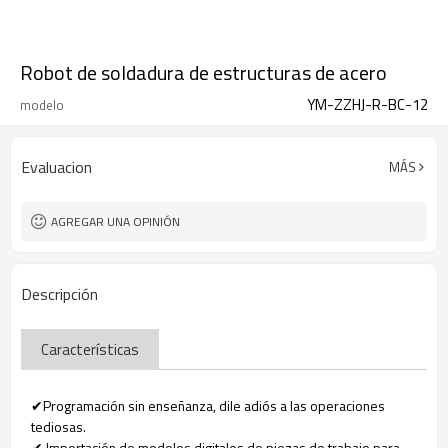
Robot de soldadura de estructuras de acero
YM-ZZHJ-R-BC-12
modelo
Evaluacion
MÁS
AGREGAR UNA OPINIÓN
Descripción
Características
✔Programación sin enseñanza, dile adiós a las operaciones
tediosas.
✔ Importación de modelos digitales de piezas de trabajo para