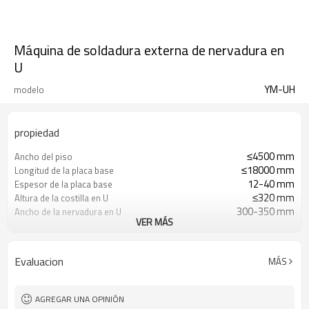
Máquina de soldadura externa de nervadura en
U
YM-UH
modelo
propiedad
≤4500 mm
Ancho del piso
≤18000 mm
Longitud de la placa base
12-40 mm
Espesor de la placa base
≤320 mm
Altura de la costilla en U
300-350 mm
Ancho de la nervadura en U
VER MÁS
6-12 mm
Grosor de la nervadura en
U
106°
Ángulo entre la placa de
Evaluacion
MÁS
nervadura en U y la placa
inferior
46°
Ángulo de bisel
AGREGAR UNA OPINIÓN
1-6
Cantidad de nervaduras en