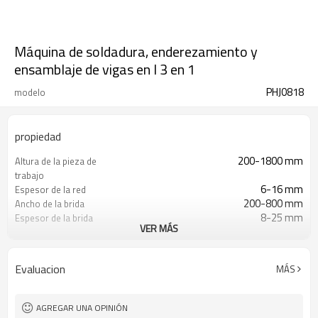
Máquina de soldadura, enderezamiento y
ensamblaje de vigas en I 3 en 1
PHJ0818
modelo
propiedad
200-1800 mm
Altura de la pieza de
trabajo
6-16 mm
Espesor de la red
200-800 mm
Ancho de la brida
8-25 mm
Espesor de la brida
VER MÁS
El máximo de 40 mm
Deformación controlable
del espesor
4000-15000 mm
Longitud de la pieza de
Evaluacion
MÁS
trabajo
6000 mm/min
Velocidad de transporte de
la pieza de trabajo
AGREGAR UNA OPINIÓN
Arco único, hilo único
Proceso de soldadura