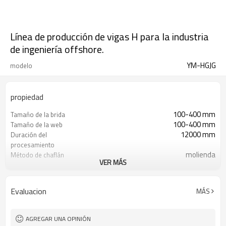
Línea de producción de vigas H para la industria
de ingeniería offshore.
YM-HGJG
modelo
propiedad
100-400 mm
Tamaño de la brida
100-400 mm
Tamaño de la web
12000 mm
Duración del
procesamiento
molienda
Método de chaflán
VER MÁS
R2-R3
Tamaño del chaflán
200 W
Marcado láser
20 kW
Corte láser
Evaluacion
MÁS
≈ 81x9x4,5 m
Superficie del suelo
AGREGAR UNA OPINIÓN