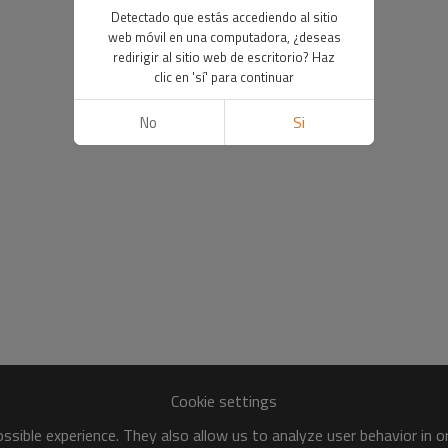
Detectado que estás accediendo al sitio
web móvil en una computadora, ¿deseas
redirigir al sitio web de escritorio? Haz
clic en 'sí' para continuar
No
Si
Cookie settings
sible experience. They also allow us to analyze user behavior in 