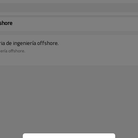
fshore
ia de ingeniería offshore.
ería offshore.