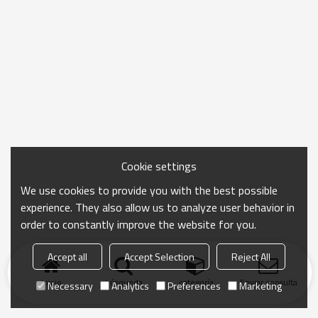
Cookie settings
We use cookies to provide you with the best possible
experience. They also allow us to analyze user behavior in
order to constantly improve the website for you.
Accept all
Accept Selection
Reject All
Inicio
búsqueda
categoría
Enviar consulta
Necessary
Analytics
Preferences
Marketing