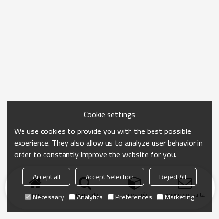
Cookie settings
We use cookies to provide you with the best possible
experience. They also allow us to analyze user behavior in
order to constantly improve the website for you.
Accept all
Accept Selection
Reject All
Inicio
búsqueda
categoría
Enviar consulta
Necessary
Analytics
Preferences
Marketing