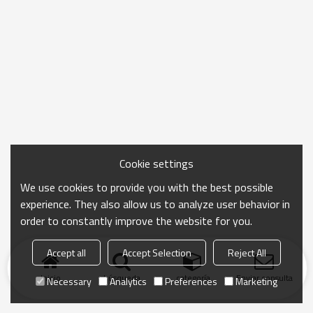
Cookie settings
We use cookies to provide you with the best possible
experience. They also allow us to analyze user behavior in
order to constantly improve the website for you.
Accept all
Accept Selection
Reject All
Inicio
búsqueda
categoría
Enviar consulta
Necessary
Analytics
Preferences
Marketing