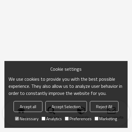
Cookie settings
We use cookies to provide you with the best possible
experience. They also allow us to analyze user behavior in
order to constantly improve the website for you.
Accept all
Accept Selection
Reject All
Inicio
búsqueda
categoría
Enviar consulta
Necessary
Analytics
Preferences
Marketing