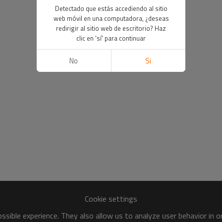
Detectado que estás accediendo al sitio
web móvil en una computadora, ¿deseas
redirigir al sitio web de escritorio? Haz
clic en 'sí' para continuar
No
Si
Cookie settings
sible experience. They also allow us to analyze user behavior in 