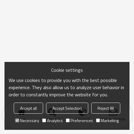
Cookie settings
We use cookies to provide you with the best possible
experience. They also allow us to analyze user behavior in
order to constantly improve the website for you.
Accept all
Accept Selection
Reject All
Inicio
búsqueda
categoría
Enviar consulta
Necessary
Analytics
Preferences
Marketing