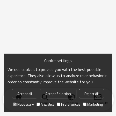
Cookie settings
We use cookies to provide you with the best possible
experience. They also allow us to analyze user behavior in
order to constantly improve the website for you.
Accept all
Accept Selection
Reject All
Inicio
búsqueda
categoría
Enviar consulta
Necessary
Analytics
Preferences
Marketing