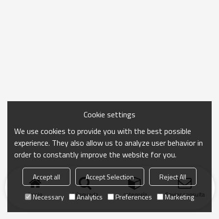
Cookie settings
We use cookies to provide you with the best possible
experience. They also allow us to analyze user behavior in
order to constantly improve the website for you.
Accept all
Accept Selection
Reject All
Inicio
búsqueda
categoría
Enviar consulta
Necessary
Analytics
Preferences
Marketing