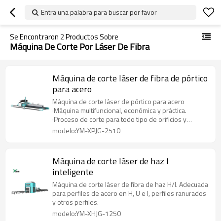
Entra una palabra para buscar por favor
Se Encontraron
2
Productos Sobre
Máquina De Corte Por Láser De Fibra
Máquina de corte láser de fibra de pórtico
para acero
Máquina de corte láser de pórtico para acero
·Máquina multifuncional, económica y práctica.
·Proceso de corte para todo tipo de orificios y
secciones de vigas H. ·Puede cortar chapas de acero
modelo:YM-XPJG-2510
y realizar cortes biselados.
Máquina de corte láser de haz I
inteligente
Máquina de corte láser de fibra de haz H/I. Adecuada
para perfiles de acero en H, U e I, perfiles ranurados
y otros perfiles.
modelo:YM-XHJG-1250