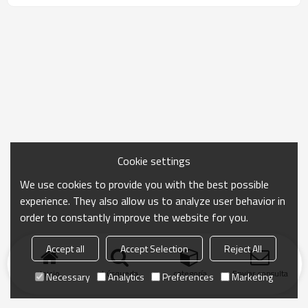
Cookie settings
We use cookies to provide you with the best possible
experience. They also allow us to analyze user behavior in
order to constantly improve the website for you.
Accept all
Accept Selection
Reject All
Inicio
búsqueda
categoría
Enviar consulta
Necessary
Analytics
Preferences
Marketing