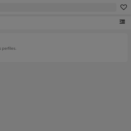
 perfiles.