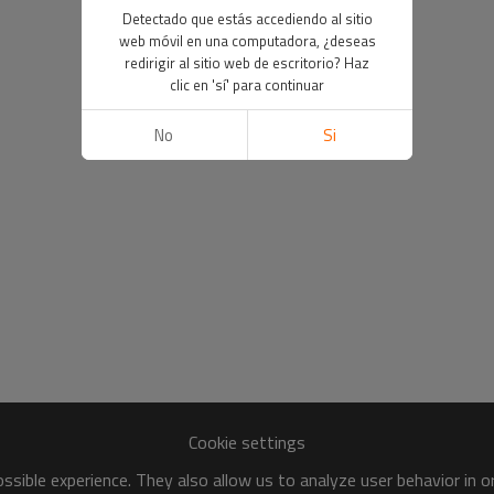
Detectado que estás accediendo al sitio
web móvil en una computadora, ¿deseas
redirigir al sitio web de escritorio? Haz
clic en 'sí' para continuar
No
Si
Cookie settings
sible experience. They also allow us to analyze user behavior in 