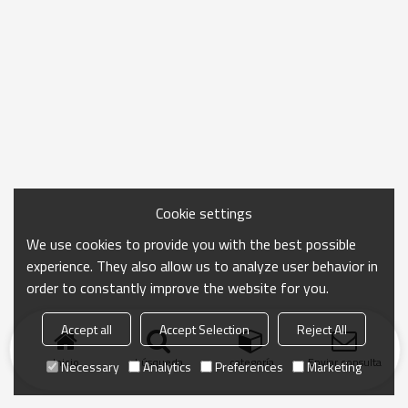
Cookie settings
We use cookies to provide you with the best possible
experience. They also allow us to analyze user behavior in
order to constantly improve the website for you.
Accept all
Accept Selection
Reject All
Inicio
búsqueda
categoría
Enviar consulta
Necessary
Analytics
Preferences
Marketing