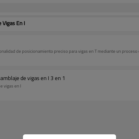
Vigas En I
ionalidad de posicionamiento preciso para vigas en T mediante un proceso
mblaje de vigas en I 3 en 1
 vigas en I