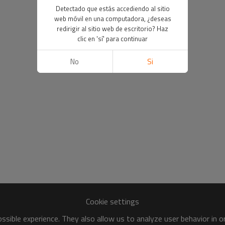
Detectado que estás accediendo al sitio
web móvil en una computadora, ¿deseas
redirigir al sitio web de escritorio? Haz
clic en 'sí' para continuar
No
Si
Cookie settings
sible experience. They also allow us to analyze user behavior in 