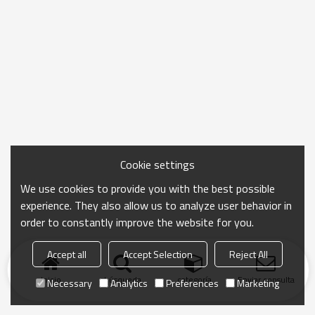
Cookie settings
We use cookies to provide you with the best possible
experience. They also allow us to analyze user behavior in
order to constantly improve the website for you.
Accept all
Accept Selection
Reject All
Inicio
búsqueda
categoría
Enviar consulta
Necessary
Analytics
Preferences
Marketing