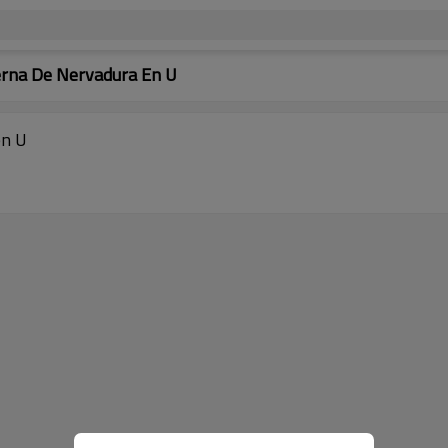
erna De Nervadura En U
en U