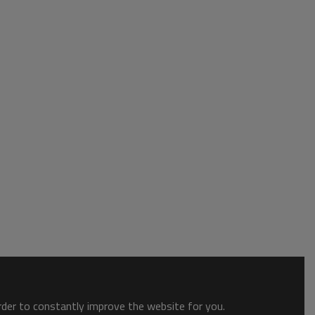
order to constantly improve the website for you.