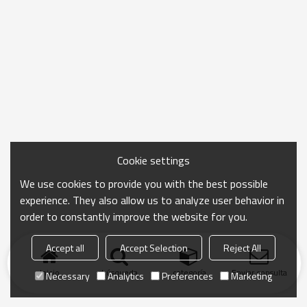
Cookie settings
We use cookies to provide you with the best possible
experience. They also allow us to analyze user behavior in
order to constantly improve the website for you.
Accept all
Accept Selection
Reject All
Inicio
búsqueda
categoría
Enviar consulta
Necessary
Analytics
Preferences
Marketing