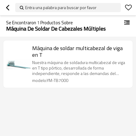
Entra una palabra para buscar por favor
Se Encontraron
1
Productos Sobre
Máquina De Soldar De Cabezales Múltiples
Máquina de soldar multicabezal de viga
en T
Nuestra máquina de soldadura multicabezal de viga
en T tipo pórtico, desarrollada de forma
independiente, responde a las demandas del
mercado al incorporar las ventajas de sus
modelo:YM-TB7000
homólogas nacionales e internacionales, y está
diseñada específicamente para la soldadura
sincronizada con protección gaseosa de viga en T.