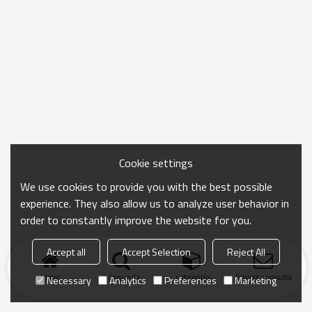
Cookie settings
We use cookies to provide you with the best possible
experience. They also allow us to analyze user behavior in
order to constantly improve the website for you.
Accept all
Accept Selection
Reject All
Inicio
búsqueda
categoría
Enviar consulta
Necessary
Analytics
Preferences
Marketing