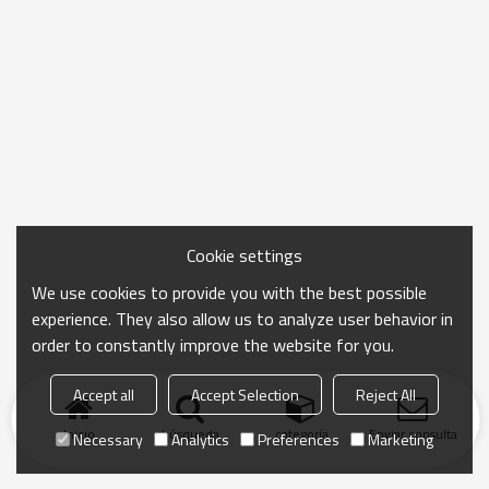
Cookie settings
We use cookies to provide you with the best possible
experience. They also allow us to analyze user behavior in
order to constantly improve the website for you.
Accept all
Accept Selection
Reject All
Inicio
búsqueda
categoría
Enviar consulta
Necessary
Analytics
Preferences
Marketing