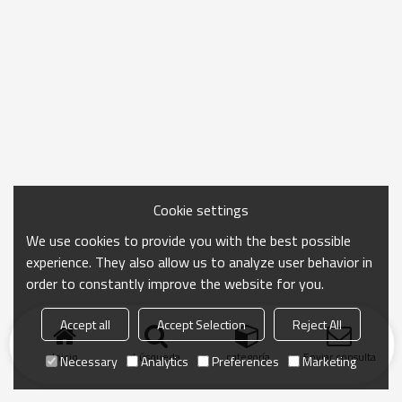
Cookie settings
We use cookies to provide you with the best possible
experience. They also allow us to analyze user behavior in
order to constantly improve the website for you.
Accept all
Accept Selection
Reject All
Inicio
búsqueda
categoría
Enviar consulta
Necessary
Analytics
Preferences
Marketing