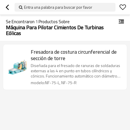
Entra una palabra para buscar por favor
Se Encontraron
1
Productos Sobre
Máquina Para Pilotar Cimientos De Turbinas
Eólicas
Fresadora de costura circunferencial de
sección de torre
Diseñada para el fresado de ranuras de soldaduras
externas a las 4 en punto en tubos cilíndricos y
cónicos. Funcionamiento automático con diámetro
de pieza ajustable de 3000 a 15000 mm y longitud
modelo:NF-75-L, NF-75-R
de 2000 a 4000 mm.