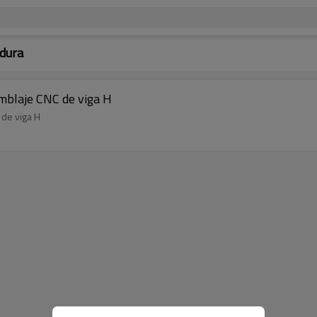
dura
mblaje CNC de viga H
de viga H