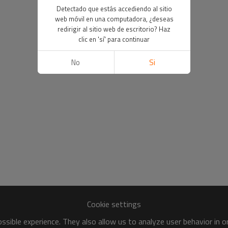
Detectado que estás accediendo al sitio
web móvil en una computadora, ¿deseas
redirigir al sitio web de escritorio? Haz
clic en 'sí' para continuar
No
Si
Cookie settings
sible experience. They also allow us to analyze user behavior in 