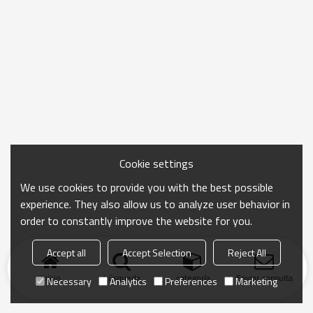
Cookie settings
We use cookies to provide you with the best possible
experience. They also allow us to analyze user behavior in
order to constantly improve the website for you.
Accept all
Accept Selection
Reject All
Inicio
búsqueda
categoría
Enviar consulta
Necessary
Analytics
Preferences
Marketing