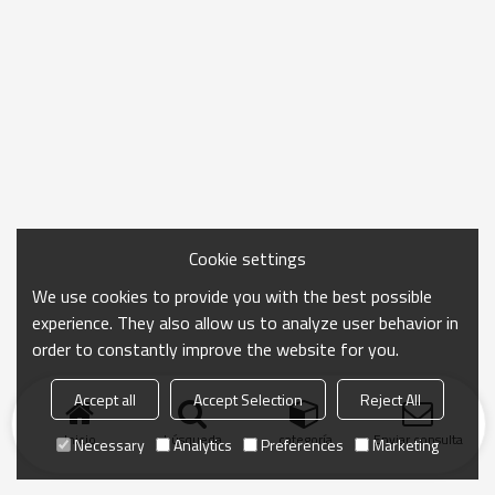
Cookie settings
We use cookies to provide you with the best possible
experience. They also allow us to analyze user behavior in
order to constantly improve the website for you.
Accept all
Accept Selection
Reject All
Inicio
búsqueda
categoría
Enviar consulta
Necessary
Analytics
Preferences
Marketing