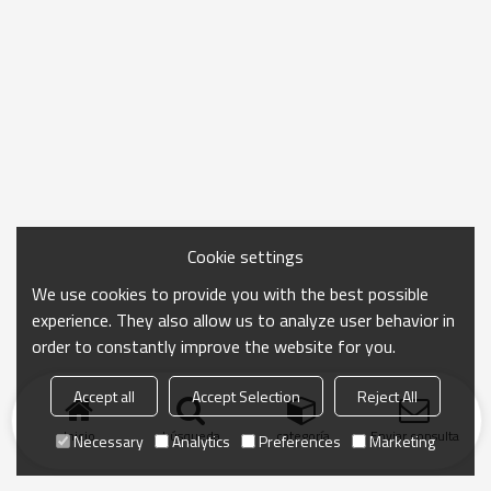
Cookie settings
We use cookies to provide you with the best possible
experience. They also allow us to analyze user behavior in
order to constantly improve the website for you.
Accept all
Accept Selection
Reject All
Inicio
búsqueda
categoría
Enviar consulta
Necessary
Analytics
Preferences
Marketing