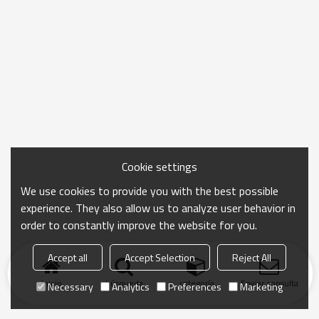
Cookie settings
We use cookies to provide you with the best possible
experience. They also allow us to analyze user behavior in
order to constantly improve the website for you.
Accept all
Accept Selection
Reject All
Inicio
búsqueda
categoría
Enviar consulta
Necessary
Analytics
Preferences
Marketing