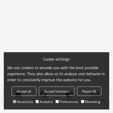
Cookie settings
We use cookies to provide you with the best possible
experience. They also allow us to analyze user behavior in
order to constantly improve the website for you.
Accept all
Accept Selection
Reject All
Inicio
búsqueda
categoría
Enviar consulta
Necessary
Analytics
Preferences
Marketing