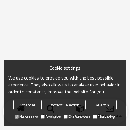
Cookie settings
We use cookies to provide you with the best possible
experience. They also allow us to analyze user behavior in
order to constantly improve the website for you.
Accept all
Accept Selection
Reject All
Inicio
búsqueda
categoría
Enviar consulta
Necessary
Analytics
Preferences
Marketing