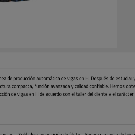
línea de producción automática de vigas en H. Después de estudiar
uctura compacta, función avanzada y calidad confiable. Hemos obten
ción de vigas en H de acuerdo con el taller del cliente y el carácter
 puntos→Soldadura en posición de filete→Enderezamiento de bri