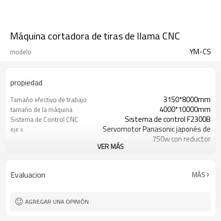
Máquina cortadora de tiras de llama CNC
YM-CS
modelo
propiedad
3150*8000mm
Tamaño efectivo de trabajo
4000*10000mm
tamaño de la máquina
Sistema de control F2300B
Sistema de Control CNC
Servomotor Panasonic japonés de
eje x
750w con reductor
VER MÁS
Servomotor Panasonic japonés de
eje Y
750w con reductor
Servomotor Panasonic japonés de
eje Z
Evaluacion
MÁS
400w
Software de anidamiento StartCAM
Software de anidamiento
AGREGAR UNA OPINIÓN