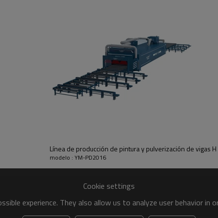
deformación.
4. Alimentación hidráulica del hu
muy duradero.
5. La pieza de trabajo se sujeta 
se puede sujetar en las cuatro e
y mejora la eficiencia de la prod
6. Servomotor Panasonic + cont
accionamiento dual síncrono de
Línea de producción de pintura y pulverización de vigas H
modelo : YM-PD2016
Cookie settings
sible experience. They also allow us to analyze user behavior in 