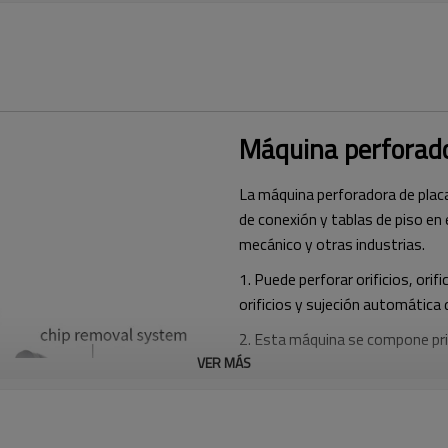
Máquina perforado
La máquina perforadora de placa
de conexión y tablas de piso en
mecánico y otras industrias.
1. Puede perforar orificios, ori
orificios y sujeción automática d
2. Esta máquina se compone prin
VER MÁS
de potencia de perforación, sist
centralizado, sistema de refrige
3. La cama está hecha de hierro 