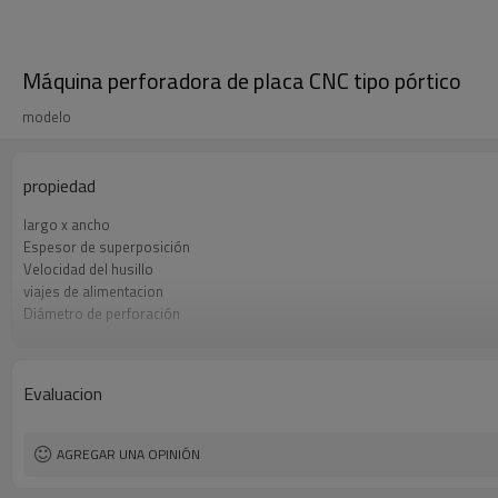
Máquina perforadora de placa CNC tipo pórtico
modelo
propiedad
largo x ancho
Espesor de superposición
Velocidad del husillo
viajes de alimentacion
Diámetro de perforación
Potencia del motor principal
Evaluacion
AGREGAR UNA OPINIÓN