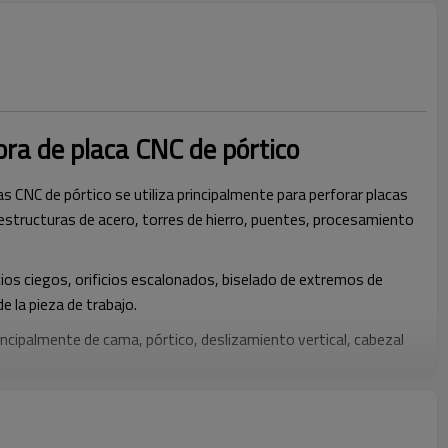
ra de placa CNC de pórtico
s CNC de pórtico se utiliza principalmente para perforar placas
 estructuras de acero, torres de hierro, puentes, procesamiento
ficios ciegos, orificios escalonados, biselado de extremos de
e la pieza de trabajo.
cipalmente de cama, pórtico, deslizamiento vertical, cabezal
ema hidráulico, sistema de control, sistema de lubricación
ración y sistema de eliminación de virutas, etc.
fundido gris de alta calidad con un rendimiento estable y sin