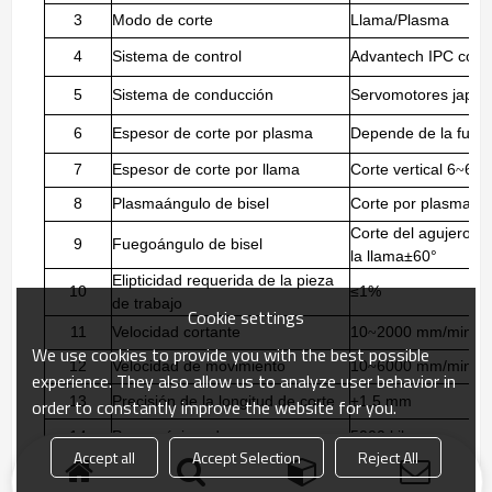
3
Modo de corte
Llama/Plasma
4
Sistema de control
Advantech IPC con
5
Sistema de conducción
Servomotores japon
6
Espesor de corte por plasma
Depende de la fuent
7
Espesor de corte por llama
Corte vertical 6
60m
~
8
Plasma
ángulo de bisel
Corte por plasma ±
Corte del agujero de
9
Fuego
ángulo de bisel
la llama±60°
Elipticidad requerida de la pieza
10
≤1%
de trabajo
Cookie settings
11
Velocidad cortante
10
2000 mm/min
~
We use cookies to provide you with the best possible
12
Velocidad de movimiento
10
6000 mm/min
~
experience. They also allow us to analyze user behavior in
13
Precisión de la longitud de corte
±1,5 mm
order to constantly improve the website for you.
14
Peso máximo de carga
5000 kilos
s
Accept all
Accept Selection
Reject All