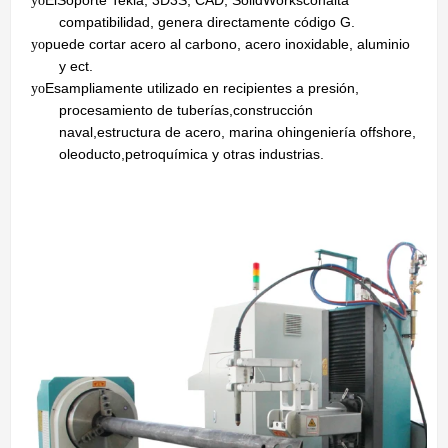
Él
Soporte Tekla, 3D3S, CAD, SolidWorks
con
alta
yo
compatibilidad, genera directamente código G
.
puede cortar
acero al carbono, acero inoxidable
, aluminio
yo
y ect.
Es
ampliamente utilizado en
recipientes a presión,
yo
procesamiento de tuberías
,
construcción
naval
,
estructura de acero, marina
oh
ingeniería offshore,
oleoducto
,
petroquímica y otras industrias.