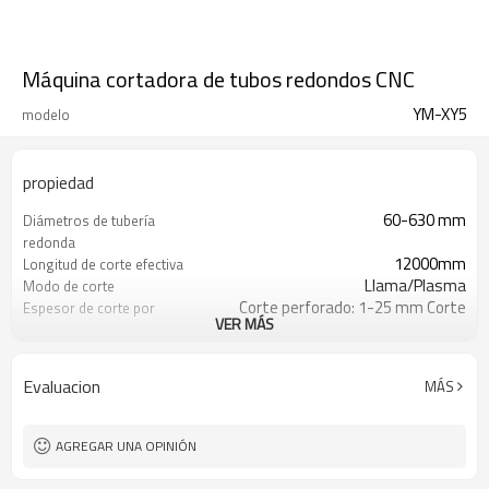
Máquina cortadora de tubos redondos CNC
YM-XY5
modelo
propiedad
60-630 mm
Diámetros de tubería
redonda
12000mm
Longitud de corte efectiva
Llama/Plasma
Modo de corte
Corte perforado: 1-25 mm Corte
Espesor de corte por
VER MÁS
biselado: 5-16 mm
plasma
Corte vertical 6～60 mm Corte
Espesor de corte por llama
biselado 6-40 mm
Evaluacion
MÁS
Corte por plasma ±45°
Ángulo de bisel de plasma
Movimiento de la antorcha a lo largo
Eje X
de la dirección axial de la tubería
AGREGAR UNA OPINIÓN
Eje de accionamiento de rotación de
Eje Y
tubería