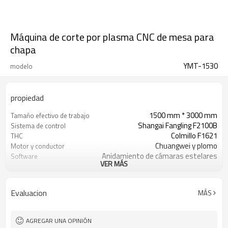
Máquina de corte por plasma CNC de mesa para
chapa
YMT-1530
modelo
propiedad
1500 mm * 3000 mm
Tamaño efectivo de trabajo
Shangai Fangling F2100B
Sistema de control
Colmillo F1621
THC
Chuangwei y plomo
Motor y conductor
Anidamiento de cámaras estelares
Software
VER MÁS
1750 mm
tramo horizontal
1500 mm
Ancho de corte efectivo
3600 mm
tramo longitudinal
Evaluacion
MÁS
3030mm
Longitud de corte efectiva
HuayuanLGK120A
Fuente de poder de corte
por plasma
AGREGAR UNA OPINIÓN