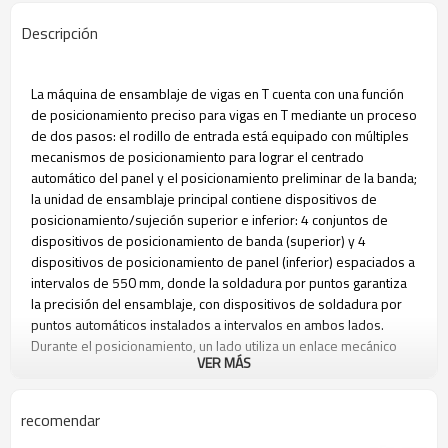
Descripción
La máquina de ensamblaje de vigas en T cuenta con una función
de posicionamiento preciso para vigas en T mediante un proceso
de dos pasos: el rodillo de entrada está equipado con múltiples
mecanismos de posicionamiento para lograr el centrado
automático del panel y el posicionamiento preliminar de la banda;
la unidad de ensamblaje principal contiene dispositivos de
posicionamiento/sujeción superior e inferior: 4 conjuntos de
dispositivos de posicionamiento de banda (superior) y 4
dispositivos de posicionamiento de panel (inferior) espaciados a
intervalos de 550 mm, donde la soldadura por puntos garantiza
la precisión del ensamblaje, con dispositivos de soldadura por
puntos automáticos instalados a intervalos en ambos lados.
Durante el posicionamiento, un lado utiliza un enlace mecánico
VER MÁS
para una alineación precisa, mientras que el lado opuesto
emplea un enfoque de presión hidráulica, con la posición central
normalmente cerrada de la válvula de control que permite una
recomendar
función flotante posterior a la sujeción para garantizar la calidad