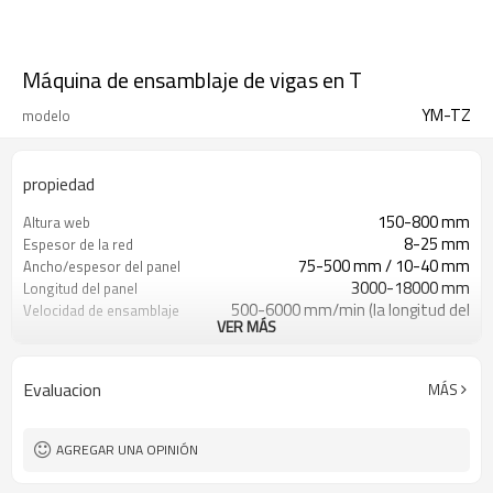
Máquina de ensamblaje de vigas en T
YM-TZ
modelo
propiedad
150-800 mm
Altura web
8-25 mm
Espesor de la red
75-500 mm / 10-40 mm
Ancho/espesor del panel
3000-18000 mm
Longitud del panel
500-6000 mm/min (la longitud del
Velocidad de ensamblaje
VER MÁS
punto de soldadura se puede ajustar
arbitrariamente)
≈ 42x2,5x3 m
Dimensión
Evaluacion
MÁS
≈ 15 t
Peso
AGREGAR UNA OPINIÓN