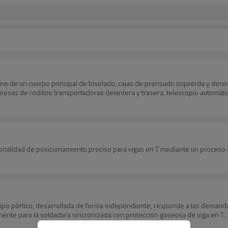
e de un cuerpo principal de biselado, cajas de prensado izquierda y derec
esas de rodillos transportadoras delantera y trasera, telescopio automático
ionalidad de posicionamiento preciso para vigas en T mediante un proceso
tipo pórtico, desarrollada de forma independiente, responde a las demand
mente para la soldadura sincronizada con protección gaseosa de viga en T.