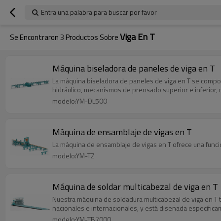
Entra una palabra para buscar por favor
Viga En T
Se Encontraron
3
Productos Sobre
Máquina biseladora de paneles de viga en T
La máquina biseladora de paneles de viga en T se compon
hidráulico, mecanismos de prensado superior e inferior, m
modelo:YM-DL500
Máquina de ensamblaje de vigas en T
La máquina de ensamblaje de vigas en T ofrece una func
modelo:YM-TZ
Máquina de soldar multicabezal de viga en T
Nuestra máquina de soldadura multicabezal de viga en T 
nacionales e internacionales, y está diseñada específica
modelo:YM-TB7000