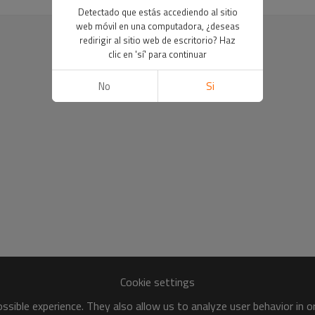
Detectado que estás accediendo al sitio
web móvil en una computadora, ¿deseas
redirigir al sitio web de escritorio? Haz
clic en 'sí' para continuar
No
Si
Cookie settings
sible experience. They also allow us to analyze user behavior in 