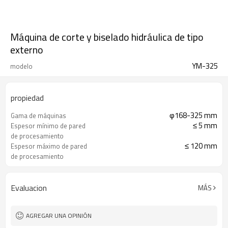
Máquina de corte y biselado hidráulica de tipo
externo
YM-325
modelo
propiedad
φ168-325 mm
Gama de máquinas
≤ 5 mm
Espesor mínimo de pared
de procesamiento
≤ 120 mm
Espesor máximo de pared
de procesamiento
13 r/min
Velocidad del cabezal de
corte
Evaluacion
MÁS
AGREGAR UNA OPINIÓN