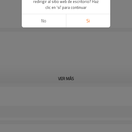
redirigir al sitio web de escritorio? Haz
clic en 'sí' para continuar
No
Si
VER MÁS