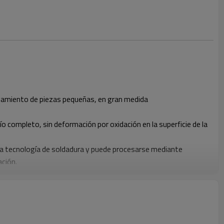
cesamiento de piezas pequeñas, en gran medida
o completo, sin deformación por oxidación en la superficie de la
 la tecnología de soldadura y puede procesarse mediante
ación.
esamiento se puede ajustar rápidamente.
ado manual.
lados.