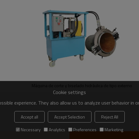
380V/50Hz
6,6 kW
5,5 kW 80 V/50 Hz
1,1 kW/220 V/50 Hz
Máquina de corte y biselado hidráulica de tipo externo
Cookie settings
1440 rpm
sible experience. They also allow us to analyze user behavior in 
0-1,5 m/min
Accept all
Accept Selection
Reject All
3-40 mm
Necessary
Analytics
Preferences
Marketing
30°-60°