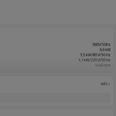
380V/50Hz
6,6 kW
5,5 kW/80 V/50 Hz
1,1 kW/220 V/50 Hz
1440 rpm
0-1,5 m/min
MÁS