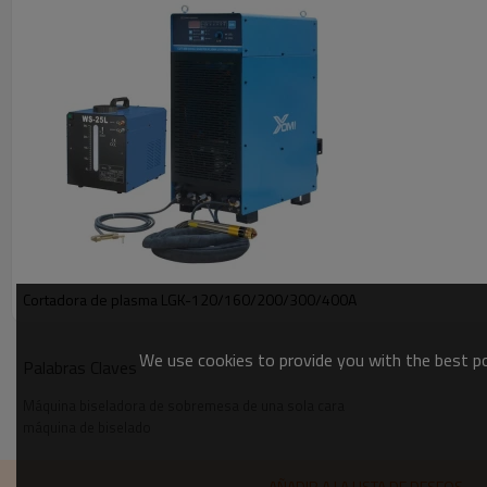
Parámetro técnico
fuente de alimentación
Potencia total
Cortar la alimentación del
Potencia del motor
motor principal
Potencia del motor de
Cortadora de plasma LGK-120/160/200/300/400A
desplazamiento
Velocidad del husillo
We use cookies to provide you with the best pos
Palabras Claves
Velocidad de procesamiento de la ranura
Máquina biseladora de sobremesa de una sola cara
máquina de biselado
Espesor de la placa de sujeción
Anal de ranura de procesamiento
AÑADIR A LA LISTA DE DESEOS