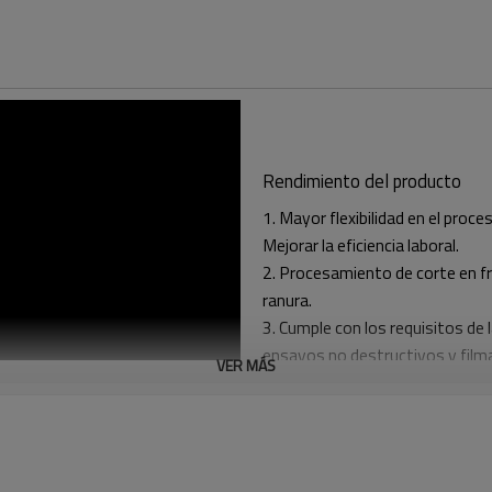
Rendimiento del producto
1. Mayor flexibilidad en el pro
Mejorar la eficiencia laboral.
2. Procesamiento de corte en frí
ranura.
3. Cumple con los requisitos de
ensayos no destructivos y film
VER MÁS
4. La velocidad durante el proc
o lentamente.
5. Mayor eficiencia que el bisel
6. Amplia gama de objetos bise