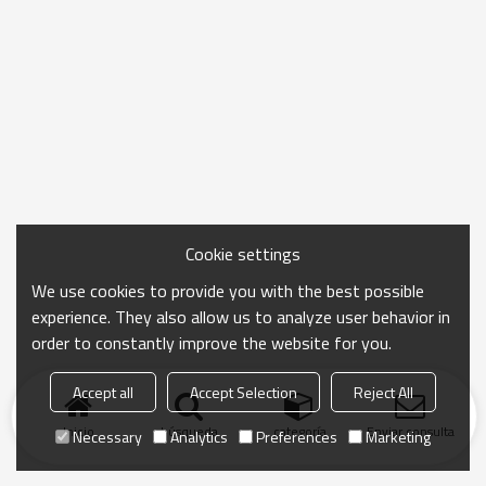
Cookie settings
We use cookies to provide you with the best possible
experience. They also allow us to analyze user behavior in
order to constantly improve the website for you.
Accept all
Accept Selection
Reject All
Inicio
búsqueda
categoría
Enviar consulta
Necessary
Analytics
Preferences
Marketing