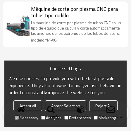
Máquina de corte por plasma CNC para
tubos tipo rodillo
La máquina de corte por plasma de tubos CNC es un
tipo de equipo que calcula y corta automáticamente
las uniones de los extremos de los tubos de acero.
modelo:YM-XG
Cookie settings
We use cookies to provide you with the best possible
experience. They also allow us to analyze user behavior in
order to constantly improve the website for you.
Accept all
Accept Selection
Reject All
Inicio
búsqueda
categoría
Enviar consulta
Necessary
Analytics
Preferences
Marketing