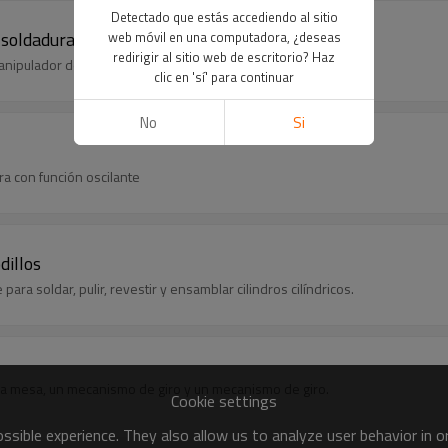
Detectado que estás accediendo al sitio
 soldadura
web móvil en una computadora, ¿deseas
redirigir al sitio web de escritorio? Haz
anipulador de soldadura, columna de soldadura y brazo
clic en 'sí' para continuar
No
Si
ra con función oscilante
dillos
para soldar, pulir, revestir y ensamblar cilindros cilíndricos.
a mesa, un mecanismo de giro y un mecanismo de giro.
Cookie settings
sible experience. They also allow us to analyze user behavior in 