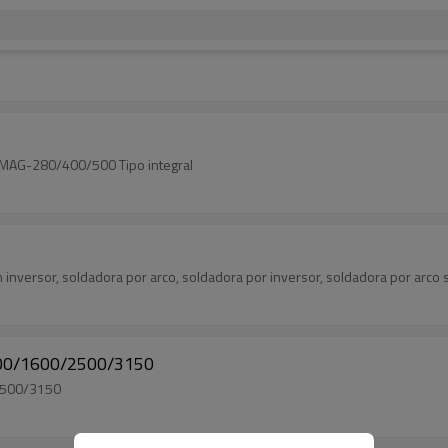
G/MAG-280/400/500 Tipo integral
inversor, soldadora por arco, soldadora por inversor, soldadora por arco
-800/1600/2500/3150
2500/3150