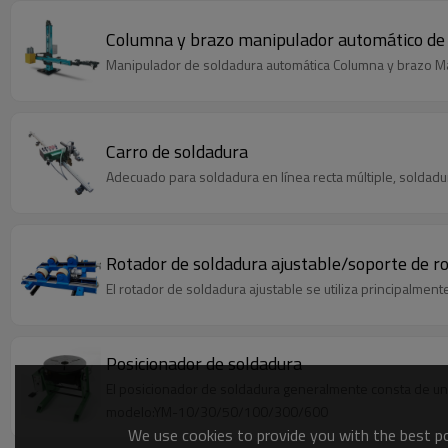
Columna y brazo manipulador automático de
Manipulador de soldadura automática Columna y brazo M
Carro de soldadura
Adecuado para soldadura en línea recta múltiple, soldadu
Rotador de soldadura ajustable/soporte de ro
El rotador de soldadura ajustable se utiliza principalmente 
Posicionador de soldadura
El posicionador de soldadura generalmente consta de un
modelo:YM-10/30/50/100/300/600
We use cookies to provide you with the best pos