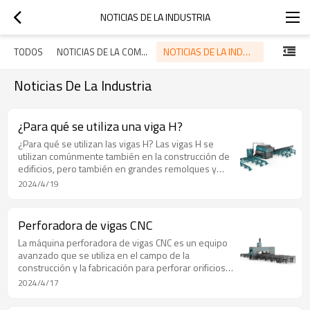
NOTICIAS DE LA INDUSTRIA
NOTICIAS DE LA INDUSTRIA
TODOS
NOTICIAS DE LA COMPAÑÍA
Noticias De La Industria
¿Para qué se utiliza una viga H?
¿Para qué se utilizan las vigas H? Las vigas H se
utilizan comúnmente también en la construcción de
edificios, pero también en grandes remolques y
puentes, entre otros. Debido a su forma de sección
2024/4/19
transversal ligeramente diferente, su alma central
más gruesa y sus alas más anchas, las vigas en H
pueden soportar cargas mayores que las vigas en I.
Perforadora de vigas CNC
La máquina perforadora de vigas CNC es un equipo
avanzado que se utiliza en el campo de la
construcción y la fabricación para perforar orificios
de precisión en vigas y otros componentes
2024/4/17
estructurales pesados. Estas máquinas se utilizan
normalmente para la construcción de acero, la