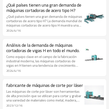
construcción de puentes y otras aplicaciones donde
¿Qué países tienen una gran demanda de
se necesitan estructuras de soporte resistentes.
máquinas cortadoras de acero tipo H?
¿Qué países tienen una gran demanda de máquinas
cortadoras de acero tipo H? La demanda mundial de
máquinas cortadoras de acero tipo H muestra una
tendencia de distribución diversificada. La demanda
2024/4/16
específica está estrechamente relacionada con el
nivel de desarrollo económico de varios países, la
inversión en construcción de infraestructura, la
Análisis de la demanda de máquinas
escala de fabricación y el grado de industrialización.
cortadoras de vigas H en todo el mundo.
Los siguientes son países con una gran demanda de
máquinas cortadoras de acero tipo H:
Como equipo clave en el campo de la fabricación
industrial moderna, las máquinas cortadoras de
vigas en H tienen una tendencia de crecimiento
significativa a nivel mundial. El siguiente es un
2024/4/16
análisis de la demanda de máquinas cortadoras de
vigas en H en el mundo:
fabricante de máquinas de corte por láser
Las máquinas de corte por láser son herramientas
de alta precisión que se utilizan para cortar y grabar
una variedad de materiales como metal, madera,
plástico, vidrio y más. Son fabricados por varias
2023/12/16
empresas en todo el mundo, cada una con sus