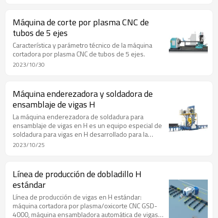
propias especialidades y oferta de productos.
Máquina de corte por plasma CNC de
tubos de 5 ejes
Característica y parámetro técnico de la máquina
cortadora por plasma CNC de tubos de 5 ejes.
2023/10/30
Máquina enderezadora y soldadora de
ensamblaje de vigas H
La máquina enderezadora de soldadura para
ensamblaje de vigas en H es un equipo especial de
soldadura para vigas en H desarrollado para la
producción de estructuras de acero. La máquina
2023/10/25
tiene las ventajas de una máquina y tres usos, alta
eficiencia, bajo consumo de energía y tamaño
reducido.
Línea de producción de dobladillo H
estándar
Línea de producción de vigas en H estándar:
máquina cortadora por plasma/oxicorte CNC GSD-
4000, máquina ensambladora automática de vigas