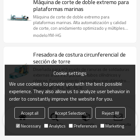
Máquina de corte de doble extremo para
plataformas marinas
Máquina de corte de doble extremo para
plataformas marinas. Alta automatización y calidad
de corte, con anidamiento optimizado y múltiples
métodos de programación.
modelo:YM-HG
Fresadora de costura circunferencial de
sección de torre
Diseñada para el fresado de ranuras de soldaduras
Cookie settings
externas a las 4 en punto en tubos cilíndricos y
cónicos. Funcionamiento automático con diámetro
We use cookies to provide you with the best possible
de pieza ajustable de 3000 a 15000 mm y longitud
modelo:NF-75-L, NF-75-R
experience. They also allow us to analyze user behavior in
de 2000 a 4000 mm.
order to constantly improve the website for you.
Accept all
Accept Selection
Reject All
Inicio
búsqueda
categoría
Enviar consulta
Necessary
Analytics
Preferences
Marketing