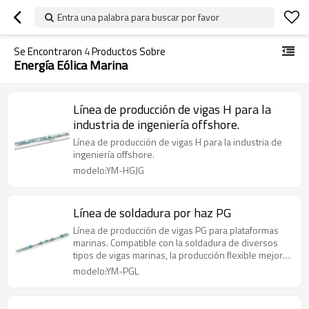
Entra una palabra para buscar por favor
Se Encontraron
4
Productos Sobre
Energía Eólica Marina
Línea de producción de vigas H para la
industria de ingeniería offshore.
Línea de producción de vigas H para la industria de
ingeniería offshore.
modelo:YM-HGJG
Línea de soldadura por haz PG
Línea de producción de vigas PG para plataformas
marinas. Compatible con la soldadura de diversos
tipos de vigas marinas, la producción flexible mejora
la eficiencia; cordón de soldadura con seguimiento
modelo:YM-PGL
láser, arranque y parada automáticos, lo que
garantiza precisión y calidad en la soldadura.