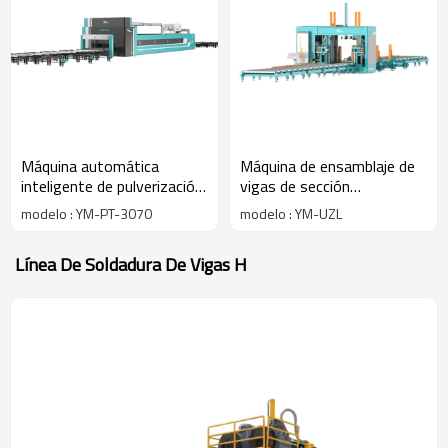
Máquina automática
Máquina de ensamblaje de
inteligente de pulverización
vigas de sección
y pintura para fábrica de
rectangular
modelo : YM-PT-3070
modelo : YM-UZL
estructuras de acero
Línea De Soldadura De Vigas H